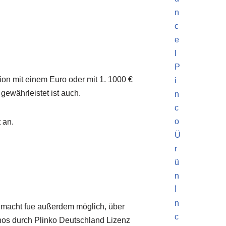
n
c
e
l
P
sion mit einem Euro oder mit 1. 1000 €
i
gewährleistet ist auch.
n
c
o
 an.
Ü
r
ü
n
İ
n
o macht fue außerdem möglich, über
c
inos durch Plinko Deutschland Lizenz