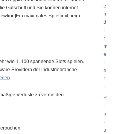
e
e Gutschrift und Sie können internet
n
newline]Ein maximales Spiellimit beim
d
i
r
m
e
ehr wie 1. 100 spannende Slots spielen.
l
tware-Providern der Industriebranche
e
ienen
.
r
i
rmäßige Verluste zu vermeiden.
P
i
n
-
verbuchen.
u