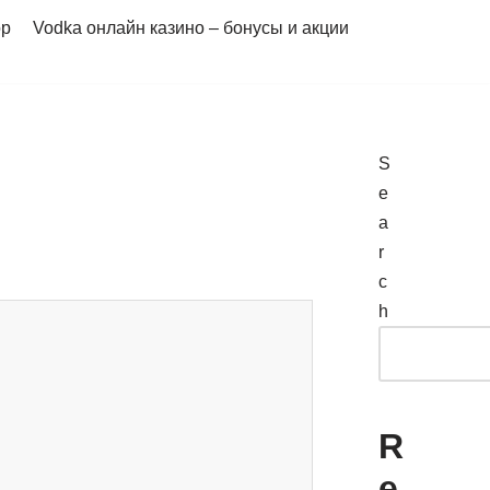
op
Vodka онлайн казино – бонусы и акции
S
e
a
r
c
h
R
e