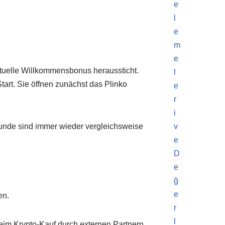
e
l
e
m
e
ktuelle Willkommensbonus heraussticht.
l
tart. Sie öffnen zunächst das Plinko
e
r
i
runde sind immer wieder vergleichsweise
v
e
D
e
ğ
e
en.
r
l
beim Krypto-Kauf durch externen Partnern