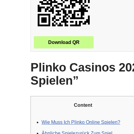
Download QR
Plinko Casinos 20
Spielen”
Content
Wie Muss Ich Plinko Online Spielen?
Ähnliche Spielezurück Zum Spiel