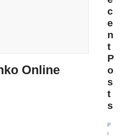
c
e
n
t
P
nko Online
o
s
t
s
P
i