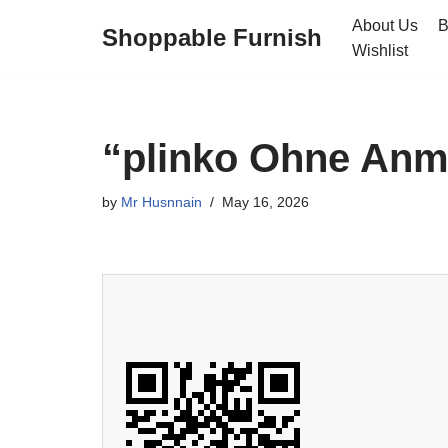
About Us
B
Shoppable Furnish
Wishlist
Skip
to
content
“plinko Ohne Anme
by
Mr Husnnain
May 16, 2026