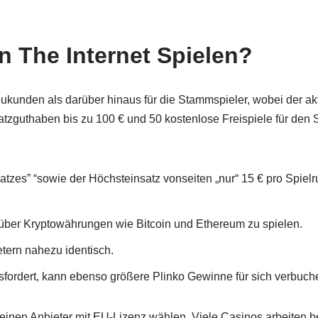
n The Internet Spielen?
eukunden als darüber hinaus für die Stammspieler, wobei der a
atzguthaben bis zu 100 € und 50 kostenlose Freispiele für den S
zes” “sowie der Höchsteinsatz vonseiten „nur“ 15 € pro Spiel
über Kryptowährungen wie Bitcoin und Ethereum zu spielen.
ietern nahezu identisch.
fordert, kann ebenso größere Plinko Gewinne für sich verbuch
 einen Anbieter mit EU-Lizenz wählen. Viele Casinos arbeiten 