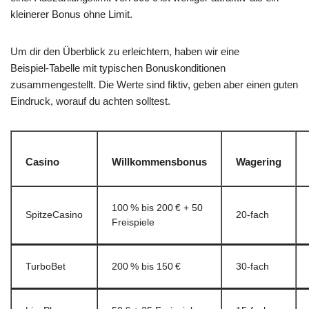
kleinerer Bonus ohne Limit.
Um dir den Überblick zu erleichtern, haben wir eine
Beispiel‑Tabelle mit typischen Bonuskonditionen
zusammengestellt. Die Werte sind fiktiv, geben aber einen guten
Eindruck, worauf du achten solltest.
Casino
Willkommensbonus
Wagering
100 % bis 200 € + 50
SpitzeCasino
20‑fach
Freispiele
TurboBet
200 % bis 150 €
30‑fach