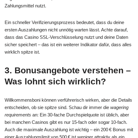
Zahlungsmittel nutzt.
Ein schneller Verifizierungsprozess bedeutet, dass du deine
ersten Auszahlungen nicht unnötig warten lässt. Achte darauf,
dass das Casino SSL‑Verschlüsselung nutzt und deine Daten
sicher speichert – das ist ein weiterer Indikator dafür, dass alles
wirklich spitze ist.
3. Bonusangebote verstehen –
Was lohnt sich wirklich?
Willkommensboni können verführerisch wirken, aber die Details
entscheiden, ob sie spitze sind. Schau dir immer die
wagering
requirements
an: Ein 30‑fache Durchspielquote ist üblich, aber
bei manchen Casinos gibt es nur 15‑fach oder sogar 10‑fach.
Auch die maximale Auszahlung ist wichtig – ein 200 € Bonus mit
einer Auszahlungslimit von 500 € ist weniger attraktiv als ein