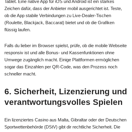
Tablet. Eine native App für iOS und Android ist ein starkes
Zeichen dafür, dass der Anbieter mobil ausgerichtet ist. Teste,
ob die App stabile Verbindungen zu Live‑Dealer‑Tischen
(Roulette, Blackjack, Baccarat) bietet und ob die Grafiken
flüssig laufen.
Falls du lieber im Browser spielst, prüfe, ob die mobile Webseite
responsiv ist und alle Bonus‑ und Kassenfunktionen ohne
Umwege zugänglich macht. Einige Plattformen ermöglichen
sogar das Einzahlen per QR‑Code, was den Prozess noch
schneller macht.
6. Sicherheit, Lizenzierung und
verantwortungsvolles Spielen
Ein lizenziertes Casino aus Malta, Gibraltar oder der Deutschen
Sportwettenbehörde (DStV) gibt dir rechtliche Sicherheit. Die