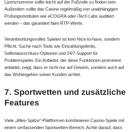
Lizenznummer sollte leicht auf der Fußzeile zu finden sein.
Außerdem sollte das Casino regelmäßig von unabhängigen
Prüfungsinstituten wie eCOGRA oder iTech Labs auditiert
werden – das garantiert faire RTP‑Werte.
Verantwortungsvolles Spielen ist kein Nice‑to‑have, sondern
Pflicht. Suche nach Tools wie Einzahlungslimits,
Selbstausschluss‑Optionen und 24/7‑Support für
Problemspieler. Ein Anbieter, der diese Funktionen prominent
anbietet, zeigt, dass er nicht nur auf Gewinn, sondern auch auf
das Wohlergehen seiner Kunden achtet.
7. Sportwetten und zusätzliche
Features
Viele „Alles‑Spitze“-Plattformen kombinieren Casino‑Spiele mit
einem umfassenden Sportwetten‑Bereich. Achte darauf, dass