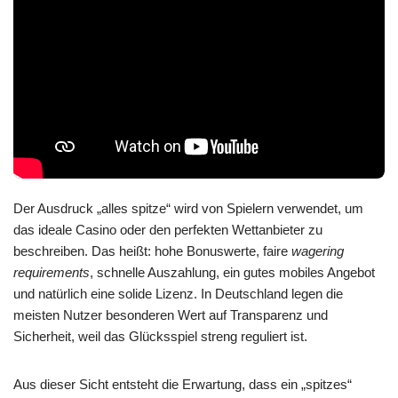
Der Ausdruck „alles spitze“ wird von Spielern verwendet, um
das ideale Casino oder den perfekten Wettanbieter zu
beschreiben. Das heißt: hohe Bonuswerte, faire
wagering
requirements
, schnelle Auszahlung, ein gutes mobiles Angebot
und natürlich eine solide Lizenz. In Deutschland legen die
meisten Nutzer besonderen Wert auf Transparenz und
Sicherheit, weil das Glücksspiel streng reguliert ist.
Aus dieser Sicht entsteht die Erwartung, dass ein „spitzes“